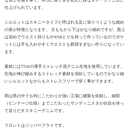
仕上げられています。
シルエットはスキニータイプと呼ばれる足に張りつくような細め
の形が特徴となります。 太ももから下はかなり細めですが、股上
は深めでウエスト回りもややゆとりを持って作っているのでポケ
ットには手を入れやすくウエストも窮屈すぎない作りになってい
ます。
素材には11ozの薄手ストレッチ混デニム生地を使用しています。
生地が伸び縮みするストレッチ素材を混紡しているのでかなり細
いシルエットながらもストレスフリーで穿く事ができます。
岡山県の中でも特にこだわりが強い工場に縫製を依頼し、細部
（ビンテージ仕様）までこだわったサンディニスタが自信を持っ
て送りだすスキニーデニムです。
フロントはジッパーフライです。