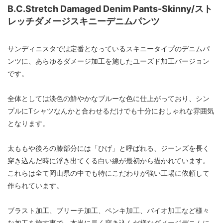
B.C.Stretch Damaged Denim Pants-Skinny/スト
レッチダメージスキニーデニムパンツ
サンディニスタでは定番となっているスキニータイプのデニムパ
ンツに、あらゆるダメージ加工を施したユーズド加工バージョン
です。
全体としては淡色の鮮やかなブルーな色に仕上がっており、シン
プルにTシャツなんかと合わせるだけでも十分におしゃれな雰囲気
となります。
太ももや後ろの膝部分には「ひげ」と呼ばれる、ジーンズを長く
穿き込んだ時に浮き出てくる白い線が最初から描かれています。
これらは全て岡山県の中でも特にこだわりが強い工場に依頼して
作られています。
ブラスト加工、ブリーチ加工、ペンキ加工、バイオ加工など様々
な加工を施す事で、本当に長く穿き込んだ様なダメージデニムに