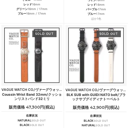
ワイン
16mm
レッド
16mm
レッド
16mm
グリーン
16mm / 17mm
パープル
17mm
ブルー
16mm / 17mm
ブルー
17mm
ほか1色
SOLD OUT
SOLD OUT
VAGUE WATCH CO./ヴァーグウォッチカンパニー
VAGUE WATCH CO./ヴァーグウォッチカンパニー
Coussin Wrist Band 32mm/クッショ
BLK SUB with GUIDI NATO belt/ブラ
ンリストバンド32ミリ
ックサブグイディナトーベルト
販売価格 47,300円(税込)
販売価格 42,900円(税込)
在庫状況
在庫状況
NATURAL
SOLD OUT
BLACK
SOLD OUT
BLACK
SOLD OUT
NATURAL
SOLD OUT