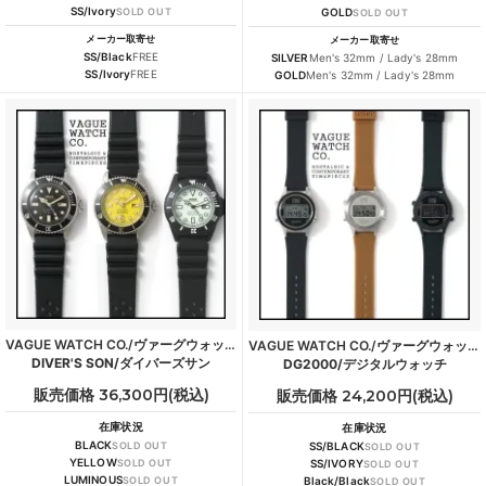
SS/Ivory
SOLD OUT
GOLD
SOLD OUT
メーカー取寄せ
メーカー取寄せ
SS/Black
FREE
SILVER
Men's 32mm / Lady's 28mm
SS/Ivory
FREE
GOLD
Men's 32mm / Lady's 28mm
VAGUE WATCH CO./ヴァーグウォッチカンパニー
VAGUE WATCH CO./ヴァーグウォッチカンパニー
DIVER'S SON/ダイバーズサン
DG2000/デジタルウォッチ
販売価格 36,300円(税込)
販売価格 24,200円(税込)
在庫状況
在庫状況
BLACK
SOLD OUT
SS/BLACK
SOLD OUT
YELLOW
SOLD OUT
SS/IVORY
SOLD OUT
LUMINOUS
SOLD OUT
Black/Black
SOLD OUT