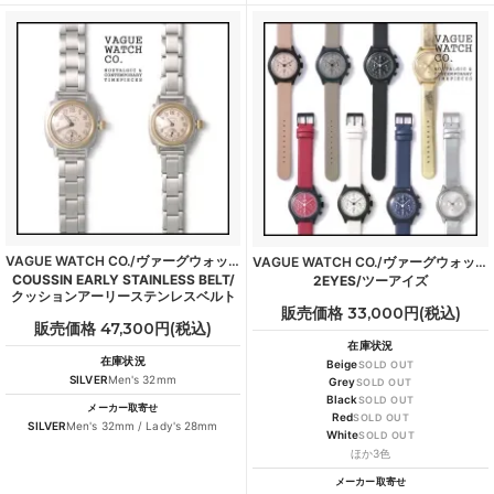
VAGUE WATCH CO./ヴァーグウォッチカンパニー
VAGUE WATCH CO./ヴァーグウォッチカンパニー
COUSSIN EARLY STAINLESS BELT/
2EYES/ツーアイズ
クッションアーリーステンレスベルト
販売価格 33,000円(税込)
販売価格 47,300円(税込)
在庫状況
在庫状況
Beige
SOLD OUT
SILVER
Men's 32mm
Grey
SOLD OUT
Black
SOLD OUT
メーカー取寄せ
Red
SOLD OUT
SILVER
Men's 32mm / Lady's 28mm
White
SOLD OUT
ほか3色
メーカー取寄せ