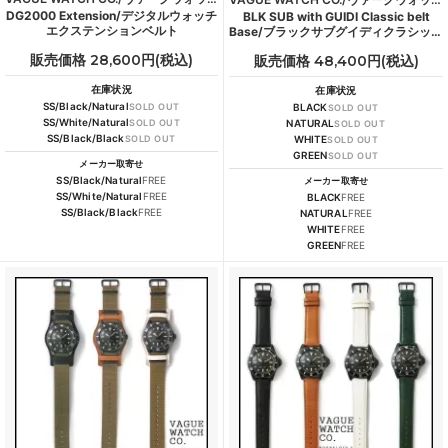
DG2000 Extension/デジタルウォッチ
BLK SUB with GUIDI Classic belt
エクステンションベルト
Base/ブラックサブグイディクラシック
ベルトベース
販売価格 28,600円(税込)
販売価格 48,400円(税込)
在庫状況
在庫状況
SS/Black/Natural
SOLD OUT
BLACK
SOLD OUT
SS/White/Natural
SOLD OUT
NATURAL
SOLD OUT
SS/Black/Black
SOLD OUT
WHITE
SOLD OUT
GREEN
SOLD OUT
メーカー取寄せ
SS/Black/Natural
FREE
メーカー取寄せ
SS/White/Natural
FREE
BLACK
FREE
SS/Black/Black
FREE
NATURAL
FREE
WHITE
FREE
GREEN
FREE