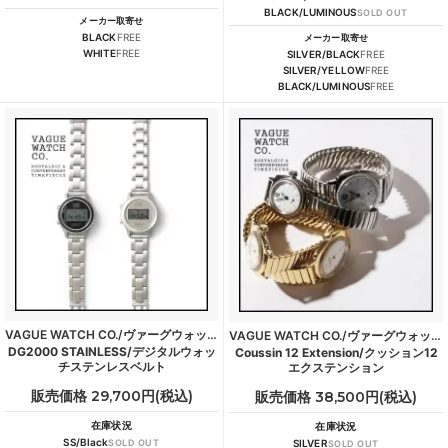
BLACK/LUMINOUS
SOLD OUT
メーカー取寄せ
BLACK
FREE
メーカー取寄せ
WHITE
FREE
SILVER/BLACK
FREE
SILVER/YELLOW
FREE
BLACK/LUMINOUS
FREE
VAGUE WATCH CO./ヴァーグウォッチカンパニー
VAGUE WATCH CO./ヴァーグウォッチカンパニー
DG2000 STAINLESS/デジタルウォッ
Coussin 12 Extension/クッション12
チステンレスベルト
エクステンション
販売価格 29,700円(税込)
販売価格 38,500円(税込)
在庫状況
在庫状況
SS/Black
SOLD OUT
SILVER
SOLD OUT