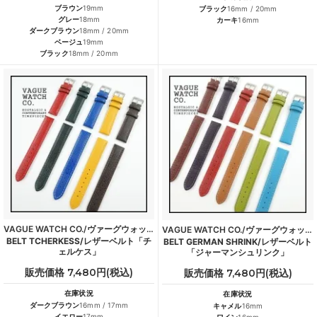
ブラウン
19mm
ブラック
16mm / 20mm
グレー
18mm
カーキ
16mm
ダークブラウン
18mm / 20mm
ベージュ
19mm
ブラック
18mm / 20mm
VAGUE WATCH CO./ヴァーグウォッチカンパニー
VAGUE WATCH CO./ヴァーグウォッチカンパニー
BELT TCHERKESS/レザーベルト「チ
BELT GERMAN SHRINK/レザーベルト
ェルケス」
「ジャーマンシュリンク」
販売価格 7,480円(税込)
販売価格 7,480円(税込)
在庫状況
在庫状況
ダークブラウン
16mm / 17mm
キャメル
16mm
イエロー
17mm