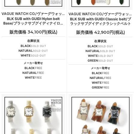
VAGUE WATCH CO./ヴァーグウォッチカンパニー
VAGUE WATCH CO./ヴァーグウォッチカンパニー
BLK SUB with GUIDI Nylon belt
BLK SUB with GUIDI Classic belt/ブ
Base/ブラックサブグイディナイロン
ラックサブグイディクラシックベルト
ベルトベース
販売価格 34,100円(税込)
販売価格 42,900円(税込)
在庫状況
在庫状況
BLACK
SOLD OUT
BLACK
SOLD OUT
NATURAL
SOLD OUT
NATURAL
SOLD OUT
WHITE
SOLD OUT
WHITE
SOLD OUT
GREEN
SOLD OUT
メーカー取寄せ
BLACK
FREE
メーカー取寄せ
NATURAL
FREE
BLACK
FREE
WHITE
FREE
NATURAL
FREE
WHITE
FREE
GREEN
FREE