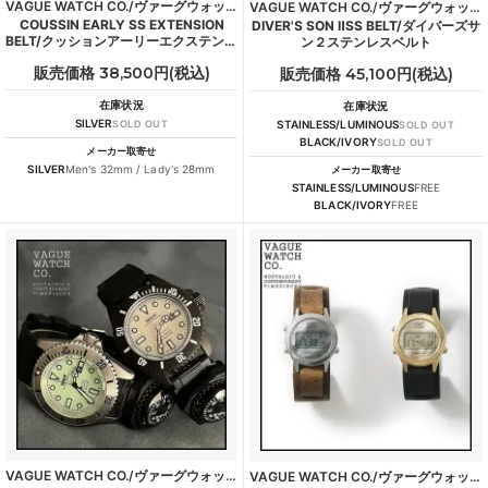
VAGUE WATCH CO./ヴァーグウォッチカンパニー
VAGUE WATCH CO./ヴァーグウォッチカンパニー
COUSSIN EARLY SS EXTENSION
DIVER'S SON ⅡSS BELT/ダイバーズサ
BELT/クッションアーリーエクステンシ
ン２ステンレスベルト
ョンベルト
販売価格 38,500円(税込)
販売価格 45,100円(税込)
在庫状況
在庫状況
SILVER
SOLD OUT
STAINLESS/LUMINOUS
SOLD OUT
BLACK/IVORY
SOLD OUT
メーカー取寄せ
SILVER
Men's 32mm / Lady's 28mm
メーカー取寄せ
STAINLESS/LUMINOUS
FREE
BLACK/IVORY
FREE
VAGUE WATCH CO./ヴァーグウォッチカンパニー
VAGUE WATCH CO./ヴァーグウォッチカンパニー