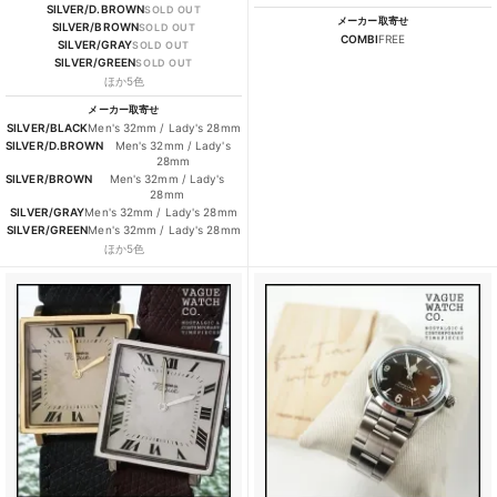
SILVER/D.BROWN
SOLD OUT
メーカー取寄せ
SILVER/BROWN
SOLD OUT
COMBI
FREE
SILVER/GRAY
SOLD OUT
SILVER/GREEN
SOLD OUT
ほか5色
メーカー取寄せ
SILVER/BLACK
Men's 32mm / Lady's 28mm
SILVER/D.BROWN
Men's 32mm / Lady's
28mm
SILVER/BROWN
Men's 32mm / Lady's
28mm
SILVER/GRAY
Men's 32mm / Lady's 28mm
SILVER/GREEN
Men's 32mm / Lady's 28mm
ほか5色