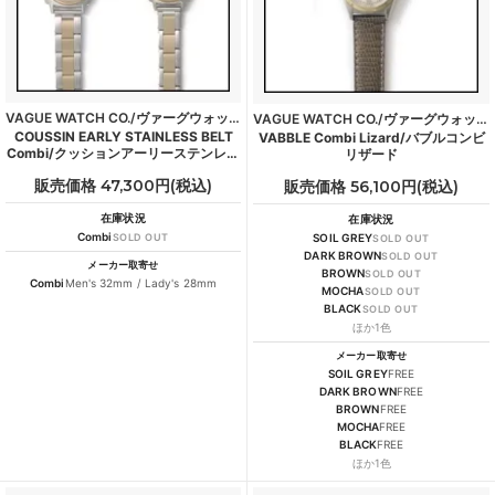
VAGUE WATCH CO./ヴァーグウォッチカンパニー
VAGUE WATCH CO./ヴァーグウォッチカンパニー
COUSSIN EARLY STAINLESS BELT
VABBLE Combi Lizard/バブルコンビ
Combi/クッションアーリーステンレス
リザード
ベルトコンビ
販売価格 47,300円(税込)
販売価格 56,100円(税込)
在庫状況
在庫状況
Combi
SOLD OUT
SOIL GREY
SOLD OUT
DARK BROWN
SOLD OUT
メーカー取寄せ
BROWN
SOLD OUT
Combi
Men's 32mm / Lady's 28mm
MOCHA
SOLD OUT
BLACK
SOLD OUT
ほか1色
メーカー取寄せ
SOIL GREY
FREE
DARK BROWN
FREE
BROWN
FREE
MOCHA
FREE
BLACK
FREE
ほか1色