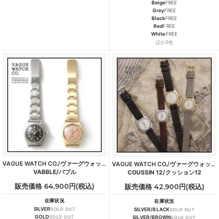
Beige
FREE
Grey
FREE
Black
FREE
Red
FREE
White
FREE
ほか3色
VAGUE WATCH CO./ヴァーグウォッチカンパニー
VAGUE WATCH CO./ヴァーグウォッチカンパニー
VABBLE/バブル
COUSSIN 12/クッション12
販売価格 64,900円(税込)
販売価格 42,900円(税込)
在庫状況
在庫状況
SILVER
SOLD OUT
SILVER/BLACK
SOLD OUT
GOLD
SOLD OUT
SILVER/BROWN
SOLD OUT