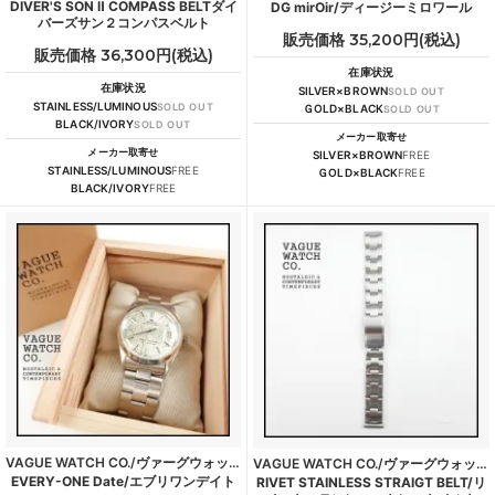
DIVER'S SON Ⅱ COMPASS BELTダイ
DG mirOir/ディージーミロワール
バーズサン２コンパスベルト
販売価格 35,200円(税込)
販売価格 36,300円(税込)
在庫状況
在庫状況
SILVER×BROWN
SOLD OUT
STAINLESS/LUMINOUS
SOLD OUT
ＧOLD×BLACK
SOLD OUT
BLACK/IVORY
SOLD OUT
メーカー取寄せ
メーカー取寄せ
SILVER×BROWN
FREE
STAINLESS/LUMINOUS
FREE
ＧOLD×BLACK
FREE
BLACK/IVORY
FREE
VAGUE WATCH CO./ヴァーグウォッチカンパニー
VAGUE WATCH CO./ヴァーグウォッチカンパニー
EVERY-ONE Date/エブリワンデイト
RIVET STAINLESS STRAIGT BELT/リ