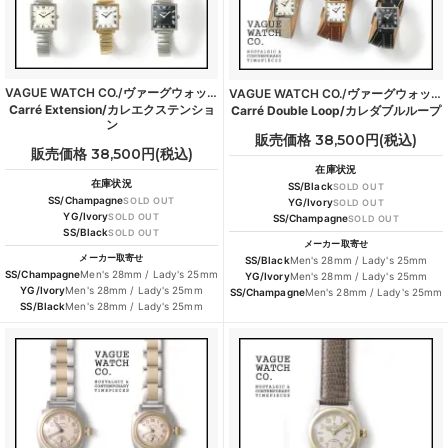
VAGUE WATCH CO./ヴァーグウォッチカンパニー
VAGUE WATCH CO./ヴァーグウォッチカンパニー
Carré Extension/カレエクステンショ
Carré Double Loop/カレダブルループ
ン
販売価格 38,500円(税込)
販売価格 38,500円(税込)
在庫状況
在庫状況
SS/Black
SOLD OUT
SS/Champagne
SOLD OUT
YG/Ivory
SOLD OUT
YG/Ivory
SOLD OUT
SS/Champagne
SOLD OUT
SS/Black
SOLD OUT
メーカー取寄せ
メーカー取寄せ
SS/Black
Men's 28mm / Lady's 25mm
SS/Champagne
Men's 28mm / Lady's 25mm
YG/Ivory
Men's 28mm / Lady's 25mm
YG/Ivory
Men's 28mm / Lady's 25mm
SS/Champagne
Men's 28mm / Lady's 25mm
SS/Black
Men's 28mm / Lady's 25mm