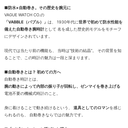
■防水×自動巻き。その歴史を腕元に
VAGUE WATCH CO.の
「VABBLE（バブル）」
は、 1930年代に
世界で初めて防水性能を
備えた自動巻き腕時計
として 名を成した歴史的モデルをモチーフ
にデザインされています。
現代では当たり前の機能も、 当時は“技術の結晶”。 その背景を知
ることで、この時計の魅力は一段と深まります。
■自動巻きとは？ 初めての方へ
自動巻き時計とは、
腕の動きによって内部の振り子が回転し、ゼンマイを巻き上げる
電池不要の機械式時計のこと。
身に着けることで動き続けるという、
道具としてのロマン
を感じ
られるのも、 自動巻きならではの魅力です。