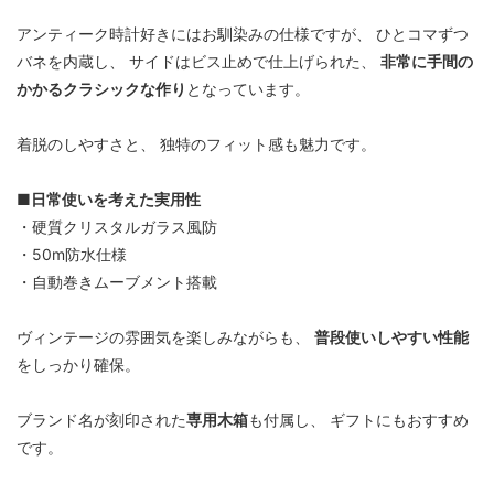
アンティーク時計好きにはお馴染みの仕様ですが、 ひとコマずつ
バネを内蔵し、 サイドはビス止めで仕上げられた、
非常に手間の
かかるクラシックな作り
となっています。
着脱のしやすさと、 独特のフィット感も魅力です。
■日常使いを考えた実用性
・硬質クリスタルガラス風防
・50m防水仕様
・自動巻きムーブメント搭載
ヴィンテージの雰囲気を楽しみながらも、
普段使いしやすい性能
をしっかり確保。
ブランド名が刻印された
専用木箱
も付属し、 ギフトにもおすすめ
です。