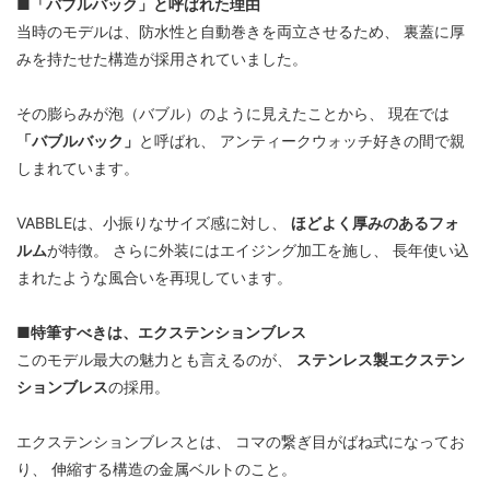
■「バブルバック」と呼ばれた理由
当時のモデルは、防水性と自動巻きを両立させるため、 裏蓋に厚
みを持たせた構造が採用されていました。
その膨らみが泡（バブル）のように見えたことから、 現在では
「バブルバック」
と呼ばれ、 アンティークウォッチ好きの間で親
しまれています。
VABBLEは、小振りなサイズ感に対し、
ほどよく厚みのあるフォ
ルム
が特徴。 さらに外装にはエイジング加工を施し、 長年使い込
まれたような風合いを再現しています。
■特筆すべきは、エクステンションブレス
このモデル最大の魅力とも言えるのが、
ステンレス製エクステン
ションブレス
の採用。
エクステンションブレスとは、 コマの繋ぎ目がばね式になってお
り、 伸縮する構造の金属ベルトのこと。