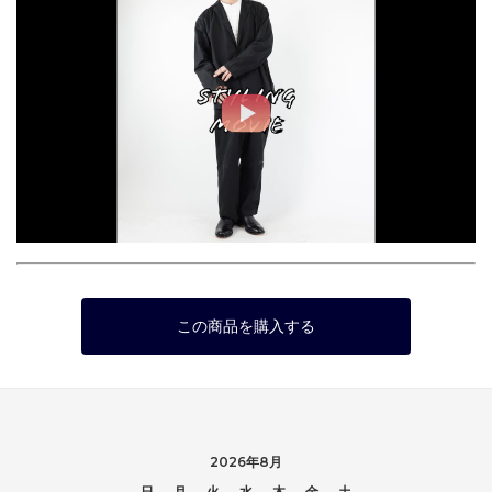
この商品を購入する
2026年8月
日
月
火
水
木
金
土