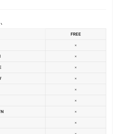
い
FREE
×
N
×
E
×
W
×
×
×
WN
×
×
×