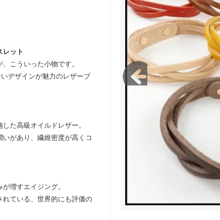
green works/ガレージグリーンワー
FLISTFIA/フリストフィア
スレット
が、こういった小物です。
ぎないデザインが魅力のレザーブ
施した高級オイルドレザー。
潤いがあり、繊維密度が高くコ
みが増すエイジング。
されている、世界的にも評価の