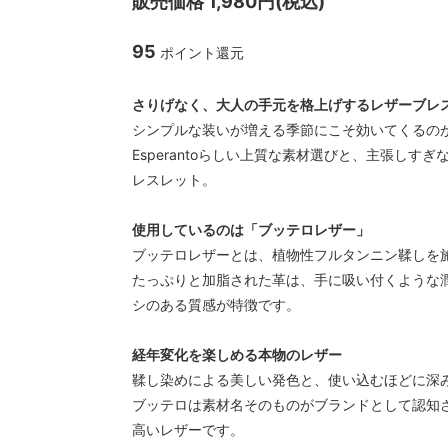
販売価格 1,980円(税込)
CAL O LINE/キャルオーライン
garege 
クス
95
ポイント還元
さりげなく、大人の手元を格上げするレザーブレ
シンプルな装いが増える季節にこそ効いてくるの
Esperantoらしい上質な素材選びと、主張しす
レスレット。
使用しているのは「ブッテロレザー」
ブッテロレザーとは、植物性フルタンニン鞣しを
たっぷりと加脂された革は、手に吸い付くような
シのある質感が特徴です。
経年変化を楽しめる本物のレザー
鞣し染めによる美しい発色と、使い込むほどに深
ブッテロは素材名そのものがブランドとして認知
高いレザーです。