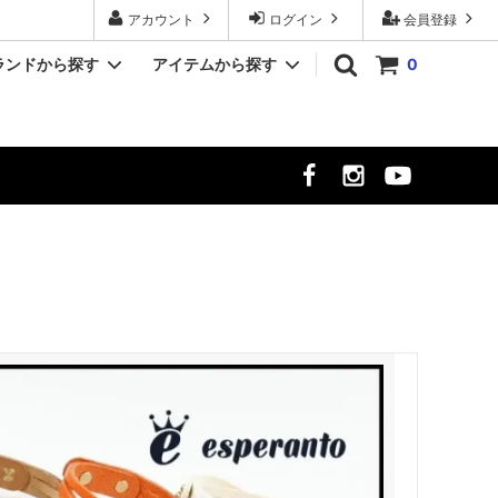
アカウント
ログイン
会員登録
ランドから探す
アイテムから探す
0
YASHIKI/ヤシキ
シャツ
クト
MR.OLIVE/ミスターオリーブ
シューズ
時計
meltum/メルタム
NULL TOKYO/ヌル トウキョウ
ekat/エカット
サーカス
LUCEBER/ルースバー
hayt/ハイト
Si/エスアイ