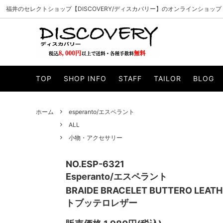
福井のセレクトショップ【DISCOVERY/ディスカバリー】のオンラインショップ
PADRONE/パドローネ
ALL
CURLY/カ
アウター
TOP
SHOP INFO
STAFF
TAILOR
BLOG
MANUAL ALPHABET/マニュアルアルファベ
ニット・スウェット
WHEELR
カットソー
ット
帽子
マフラー・
VAGUE WATCH CO./ヴァーグウォッチカン
ILL ONE
ホーム
esperanto/エスペラント
サイフ・バッグ
小物・アク
パニー
ALL
WELLDER/ウェルダー
esperan
小物・アクセサリー
Knuu/ヌー
byeA./バ
NO.ESP-6321
SUNCORE/サンコア
Gypsy&s
Esperanto/エスペラント
BRAIDE BRACELET BUTTERO L
unre:count/アンリカウント
OPULEN
トブッテロレザー
Modem design/モデムデザイン
INN-STA