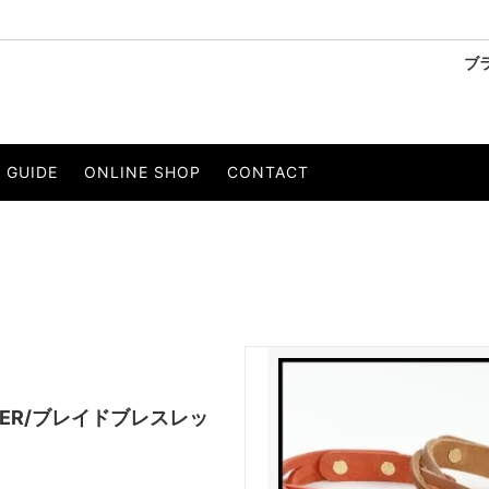
ブ
ーリー
SANDINISTA/サンディニスタ
ベスト
GUIDE
ONLINE SHOP
CONTACT
OBE/ウィールローブ
・Tシャツ
PERS PROJECTS/パースプロジェ
パンツ
ストール
ベルト
 EIGHTY/イルワンエイティ
KELEN/ケレン
セサリー
to/エスペラント
LIVE.R MEGURO/リバーメグロ
イエー
Wir Lineal/リネアル
ons/ジプシー＆サンズ
THEE OLD CIRCUS/ジオールド
EATHER/ブレイドブレスレッ
CE/オーピュレンス
O/EIGHTH/オーエイス
NT/インスタント
PRODUCT LAB./プロダクトラボ