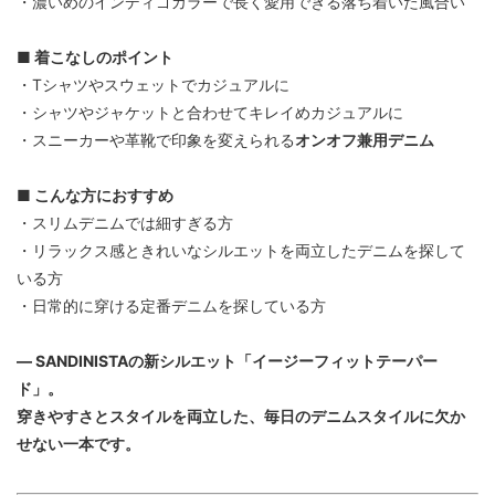
・濃いめのインディゴカラーで長く愛用できる落ち着いた風合い
■ 着こなしのポイント
・Tシャツやスウェットでカジュアルに
・シャツやジャケットと合わせてキレイめカジュアルに
・スニーカーや革靴で印象を変えられる
オンオフ兼用デニム
■ こんな方におすすめ
・スリムデニムでは細すぎる方
・リラックス感ときれいなシルエットを両立したデニムを探して
いる方
・日常的に穿ける定番デニムを探している方
― SANDINISTAの新シルエット「イージーフィットテーパー
ド」。
穿きやすさとスタイルを両立した、毎日のデニムスタイルに欠か
せない一本です。