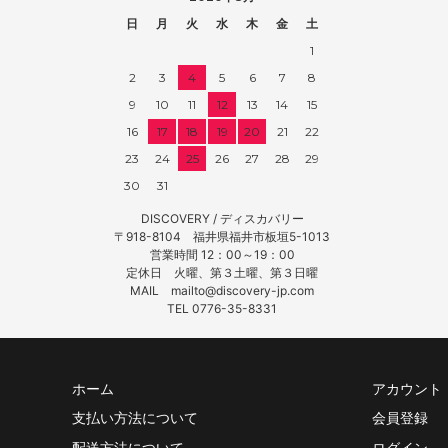
日
月
火
水
木
金
土
1
2
3
4
5
6
7
8
9
10
11
12
13
14
15
16
17
18
19
20
21
22
23
24
25
26
27
28
29
30
31
DISCOVERY / ディスカバリー
〒918-8104 福井県福井市板垣5-1013
営業時間 12：00～19：00
定休日 火曜、第３土曜、第３日曜
MAIL mailto@discovery-jp.com
TEL 0776-35-8331
ホーム
アカウント
支払い方法について
会員登録
配送方法について
ログイン