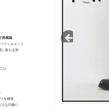
green works/ガレージグリーンワー
FLISTFIA/フリストフィア
で再構築
レートシルエット
麗に落ちる形
ニム
夫
とりを確保
大人な印象に