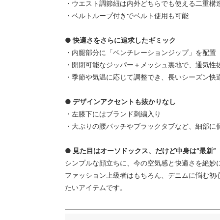
・ウエスト調節紐は内外どちらでも使える二重構
・ベルトループ付きでベルト使用も可能
● 快適さをさらに追求したギミック
・内腿部分に「ベンチレーションジップ」を配置
・開閉可能なジッパー＋メッシュ裏地で、通気性
・季節や気温に応じて調整でき、長いシーズン快
● デザインアクセントも抜かりなし
・左膝下にはブランド刺繍入り
・大ぶりの腰パッチやブラックタブなど、細部に
● 見た目はオーソドックス、だけど中身は“最新”
シンプルな顔立ちに、今の空気感と快適さを絶妙
ファッション上級者はもちろん、デニムに悩む初
たいアイテムです。