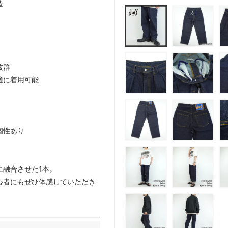
造
抜群
適に着用可能
個性あり
に融合させた1本。
心者にもぜひ体感していただき