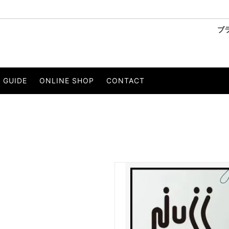
ブ
ーリー
SANDINISTA/サンディニスタ
ベスト
GUIDE
ONLINE SHOP
CONTACT
OBE/ウィールローブ
・Tシャツ
PERS PROJECTS/パースプロジェ
パンツ
ストール
ベルト
 EIGHTY/イルワンエイティ
KELEN/ケレン
セサリー
to/エスペラント
LIVE.R MEGURO/リバーメグロ
イエー
Wir Lineal/リネアル
ons/ジプシー＆サンズ
THEE OLD CIRCUS/ジオールド
CE/オーピュレンス
O/EIGHTH/オーエイス
NT/インスタント
PRODUCT LAB./プロダクトラボ