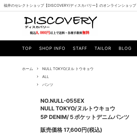
福井のセレクトショップ【DISCOVERY/ディスカバリー】のオンラインショップ
PADRONE/パドローネ
ALL
CURLY/カ
アウター
TOP
SHOP INFO
STAFF
TAILOR
BLOG
MANUAL ALPHABET/マニュアルアルファベ
ニット・スウェット
WHEELR
カットソー
ット
帽子
マフラー・
VAGUE WATCH CO./ヴァーグウォッチカン
ILL ONE
ホーム
NULL TOKYO/ヌル トウキョウ
サイフ・バッグ
小物・アク
パニー
ALL
WELLDER/ウェルダー
esperan
パンツ
Knuu/ヌー
byeA./バ
NO.NULL-055EX
SUNCORE/サンコア
Gypsy&s
NULL TOKYO/ヌルトウキョウ
5P DENIM/５ポケットデニムパンツ
unre:count/アンリカウント
OPULEN
Modem design/モデムデザイン
INN-STA
販売価格 17,600円(税込)