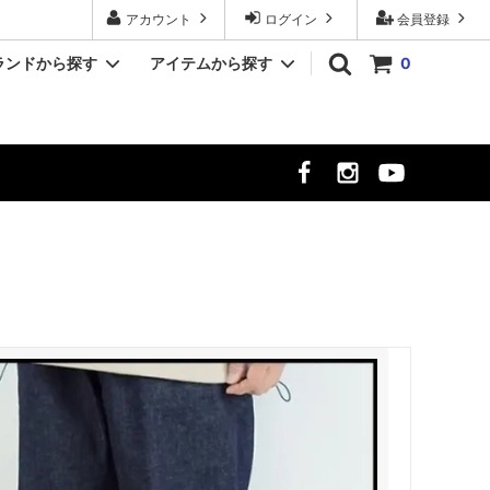
アカウント
ログイン
会員登録
ランドから探す
アイテムから探す
0
YASHIKI/ヤシキ
シャツ
クト
MR.OLIVE/ミスターオリーブ
シューズ
時計
meltum/メルタム
NULL TOKYO/ヌル トウキョウ
ekat/エカット
サーカス
LUCEBER/ルースバー
hayt/ハイト
Si/エスアイ