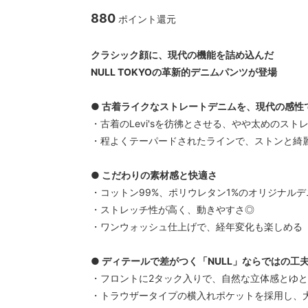
CAL O LINE/キャルオーライン
garege 
880
ポイント還元
クス
クラシック顔に、現代の機能を詰め込んだ
NULL TOKYOの革新的デニムパンツが登場
● 古着ライクなストレートデニムを、現代の感性
・古着のLevi'sを彷彿とさせる、やや太めのスト
・程よくテーパードされたラインで、ストンと綺
● こだわりの素材感と快適さ
・コットン99%、ポリウレタン1%のオリジナルデ
・ストレッチ性が高く、動きやすさ◎
・ワンウォッシュ仕上げで、経年変化も楽しめる
● ディテールで差がつく「NULL」ならではの工
・フロントに2タック入りで、自然な立体感とゆ
・トラウザータイプの横入れポケットを採用し、