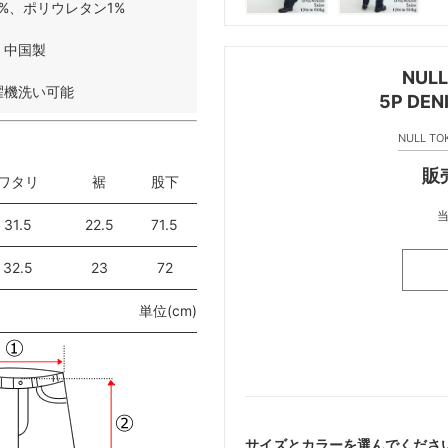
%、ポリウレタン1%
中国製
NUL
濯機洗い可能
5P D
NULL 
販売
ワタリ
裾
股下
31.5
22.5
71.5
32.5
23
72
単位(cm)
サイズとカラーを選んでくださ