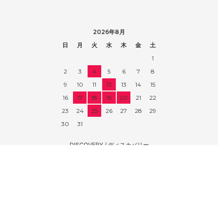
2026年8月
日
月
火
水
木
金
土
1
2
3
4
5
6
7
8
9
10
11
12
13
14
15
16
17
18
19
20
21
22
23
24
25
26
27
28
29
30
31
DISCOVERY / ディスカバリー
〒918-8104 福井県福井市板垣5-1013
営業時間 12：00～19：00
定休日 火曜、第３土曜、第３日曜
MAIL mailto@discovery-jp.com
TEL 0776-35-8331