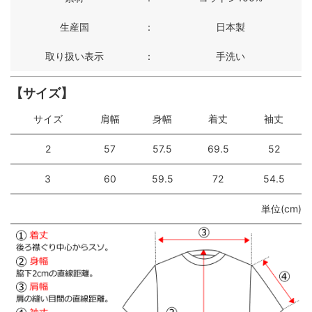
生産国
：
日本製
取り扱い表示
：
手洗い
【サイズ】
サイズ
肩幅
身幅
着丈
袖丈
2
57
57.5
69.5
52
3
60
59.5
72
54.5
単位(cm)