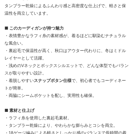
タンブラー乾燥によるふんわり感と高密度な仕上げで、軽さと保
温性を両立しています。
■ このカーディガンが持つ魅力
・表情豊かなラフィ糸の素材感が、着るほどに馴染むナチュラル
な風合い。
・裏起毛で保温性が高く、秋口はアウター代わりに、冬はミドル
レイヤーとして活躍。
・浅めのVネックとボックスシルエットで、どんな体型でもバラン
スが取りやすい設計。
・着脱しやすい
スナップボタン仕様
で、初心者でもコーディネー
トが簡単。
・両脇にシームポケットを配し、実用性も確保。
■ 素材と仕上げ
・ラフィ糸を使用した裏起毛素材。
・タンブラー乾燥により、やわらかな膨らみとコシを両立。
・18ゲージ編みによる軽さとしっかり感のバランスで長時間の着