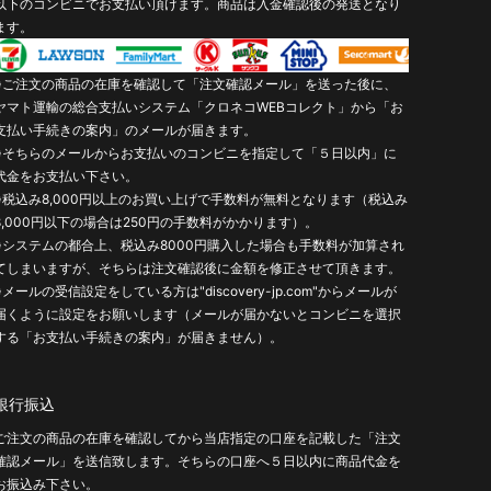
以下のコンビニでお支払い頂けます。商品は入金確認後の発送となり
ます。
※ご注文の商品の在庫を確認して「注文確認メール」を送った後に、
ヤマト運輸の総合支払いシステム「クロネコWEBコレクト」から「お
支払い手続きの案内」のメールが届きます。
※そちらのメールからお支払いのコンビニを指定して「５日以内」に
代金をお支払い下さい。
※税込み8,000円以上のお買い上げで手数料が無料となります（税込み
8,000円以下の場合は250円の手数料がかかります）。
※システムの都合上、税込み8000円購入した場合も手数料が加算され
てしまいますが、そちらは注文確認後に金額を修正させて頂きます。
※メールの受信設定をしている方は"discovery-jp.com"からメールが
届くように設定をお願いします（メールが届かないとコンビニを選択
する「お支払い手続きの案内」が届きません）。
銀行振込
ご注文の商品の在庫を確認してから当店指定の口座を記載した「注文
確認メール」を送信致します。そちらの口座へ５日以内に商品代金を
お振込み下さい。