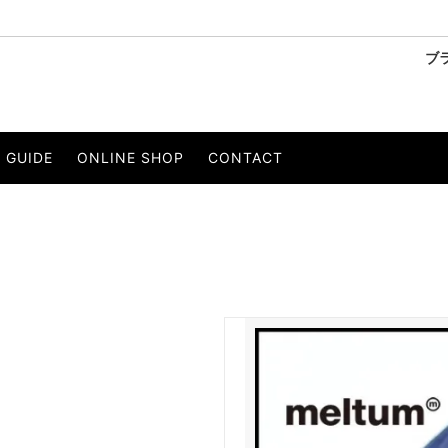
ブ
ーリー
SANDINISTA/サンディニスタ
ベスト
GUIDE
ONLINE SHOP
CONTACT
OBE/ウィールローブ
・Tシャツ
PERS PROJECTS/パースプロジェ
パンツ
ストール
ベルト
 EIGHTY/イルワンエイティ
KELEN/ケレン
セサリー
to/エスペラント
LIVE.R MEGURO/リバーメグロ
イエー
Wir Lineal/リネアル
ons/ジプシー＆サンズ
THEE OLD CIRCUS/ジオールド
CE/オーピュレンス
O/EIGHTH/オーエイス
NT/インスタント
PRODUCT LAB./プロダクトラボ