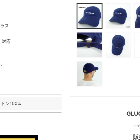
プラス
く対応
い
トン100%
GLU
m
販