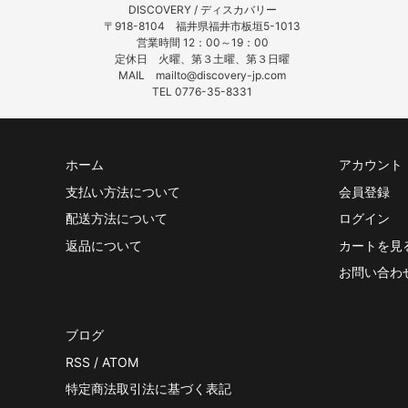
DISCOVERY / ディスカバリー
〒918-8104 福井県福井市板垣5-1013
営業時間 12：00～19：00
定休日 火曜、第３土曜、第３日曜
MAIL mailto@discovery-jp.com
TEL 0776-35-8331
ホーム
アカウント
支払い方法について
会員登録
配送方法について
ログイン
返品について
カートを見
お問い合わ
ブログ
RSS
/
ATOM
特定商法取引法に基づく表記