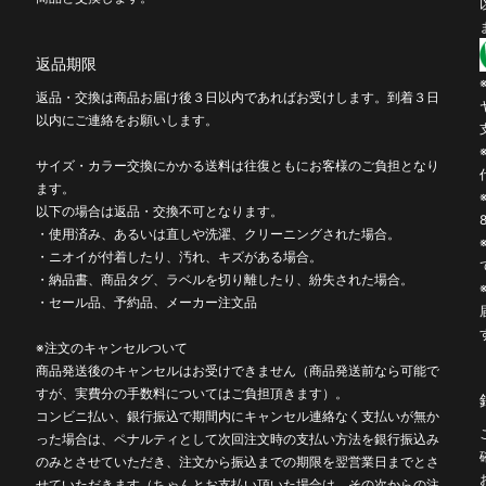
返品期限
返品・交換は商品お届け後３日以内であればお受けします。到着３日
以内にご連絡をお願いします。
サイズ・カラー交換にかかる送料は往復ともにお客様のご負担となり
ます。
以下の場合は返品・交換不可となります。
・使用済み、あるいは直しや洗濯、クリーニングされた場合。
・ニオイが付着したり、汚れ、キズがある場合。
・納品書、商品タグ、ラベルを切り離したり、紛失された場合。
・セール品、予約品、メーカー注文品
※注文のキャンセルついて
商品発送後のキャンセルはお受けできません（商品発送前なら可能で
すが、実費分の手数料についてはご負担頂きます）。
コンビニ払い、銀行振込で期間内にキャンセル連絡なく支払いが無か
った場合は、ペナルティとして次回注文時の支払い方法を銀行振込み
のみとさせていただき、注文から振込までの期限を翌営業日までとさ
せていただきます（ちゃんとお支払い頂いた場合は、その次からの注