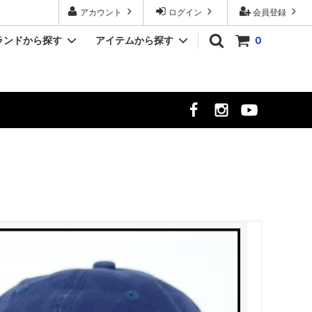
アカウント
ログイン
会員登録
ランドから探す
アイテムから探す
0
YASHIKI/ヤシキ
シャツ
クト
MR.OLIVE/ミスターオリーブ
シューズ
時計
meltum/メルタム
NULL TOKYO/ヌル トウキョウ
ekat/エカット
サーカス
LUCEBER/ルースバー
hayt/ハイト
Si/エスアイ