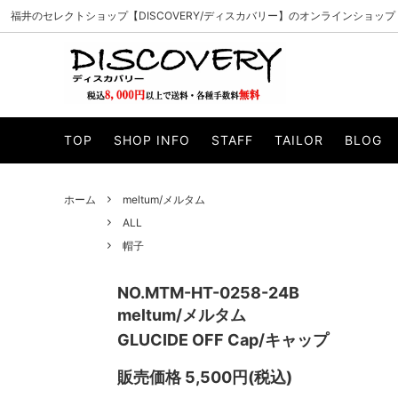
福井のセレクトショップ【DISCOVERY/ディスカバリー】のオンラインショップ
PADRONE/パドローネ
ALL
CURLY/カ
アウター
TOP
SHOP INFO
STAFF
TAILOR
BLOG
MANUAL ALPHABET/マニュアルアルファベ
ニット・スウェット
WHEELR
カットソー
ット
帽子
マフラー・
VAGUE WATCH CO./ヴァーグウォッチカン
ILL ONE
ホーム
meltum/メルタム
サイフ・バッグ
小物・アク
パニー
ALL
WELLDER/ウェルダー
esperan
帽子
Knuu/ヌー
byeA./バ
NO.MTM-HT-0258-24B
SUNCORE/サンコア
Gypsy&s
meltum/メルタム
GLUCIDE OFF Cap/キャップ
unre:count/アンリカウント
OPULEN
Modem design/モデムデザイン
INN-STA
販売価格 5,500円(税込)