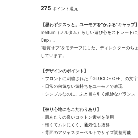
CAL O LINE/キャルオーライン
garege 
275
ポイント還元
クス
【思わずクスッと。ユーモアを“かぶる”キャップ
meltum（メルタム）らしい遊び心をストレートに楽し
Cap」。
“糖質オフ”をモチーフにした、ディレクターのち
しています。
【デザインのポイント】
・フロントに刺繍された「GLUCIDE OFF」の文字
・日常の何気ない気持ちをユーモアで表現
・シンプルなのに、ふと目を引く絶妙なバランス
【被り心地にもこだわりあり】
・肌あたりの良いコットン素材を使用
・軽くてムレにくく、通気性も抜群
・背面のアジャスターベルトでサイズ調整可能