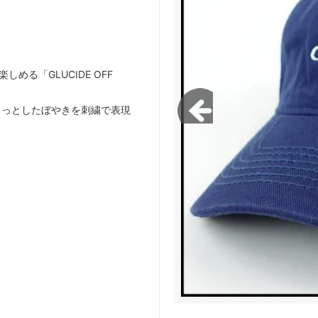
green works/ガレージグリーンワー
FLISTFIA/フリストフィア
】
める「GLUCIDE OFF
ょっとしたぼやきを刺繍で表現