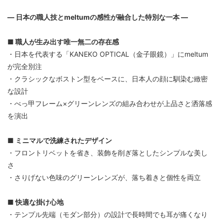
― 日本の職人技とmeltumの感性が融合した特別な一本 ―
■ 職人が生み出す唯一無二の存在感
・日本を代表する「KANEKO OPTICAL（金子眼鏡）」にmeltum
が完全別注
・クラシックなボストン型をベースに、日本人の顔に馴染む緻密
な設計
・べっ甲フレーム×グリーンレンズの組み合わせが上品さと洒落感
を演出
■ ミニマルで洗練されたデザイン
・フロントリベットを省き、装飾を削ぎ落としたシンプルな美し
さ
・さりげない色味のグリーンレンズが、落ち着きと個性を両立
■ 快適な掛け心地
・テンプル先端（モダン部分）の設計で長時間でも耳が痛くなり