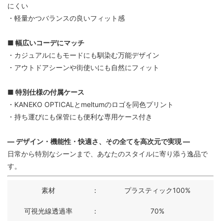
にくい
・軽量かつバランスの良いフィット感
■ 幅広いコーデにマッチ
・カジュアルにもモードにも馴染む万能デザイン
・アウトドアシーンや街使いにも自然にフィット
■ 特別仕様の付属ケース
・KANEKO OPTICALとmeltumのロゴを同色プリント
・持ち運びにも保管にも便利な専用ケース付き
― デザイン・機能性・快適さ、その全てを高次元で実現 ―
日常から特別なシーンまで、あなたのスタイルに寄り添う逸品で
す。
素材
：
プラスティック100%
可視光線透過率
：
70%