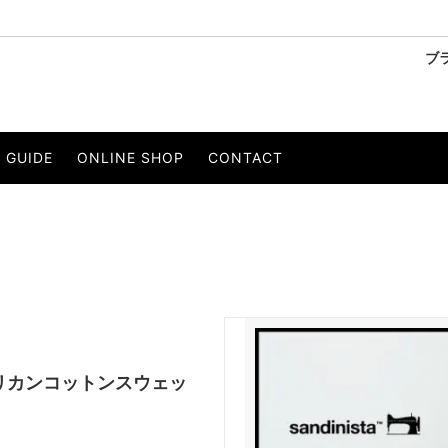
ブ
ーリー
SANDINISTA/サンディニスタ
ベスト
GUIDE
ONLINE SHOP
CONTACT
OBE/ウィールローブ
・Tシャツ
PERS PROJECTS/パースプロジェ
パンツ
ストール
ベルト
 EIGHTY/イルワンエイティ
KELEN/ケレン
セサリー
to/エスペラント
LIVE.R MEGURO/リバーメグロ
イエー
Wir Lineal/リネアル
ons/ジプシー＆サンズ
THEE OLD CIRCUS/ジオールド
ts/アメリカンコットンスウェッ
CE/オーピュレンス
O/EIGHTH/オーエイス
NT/インスタント
PRODUCT LAB./プロダクトラボ