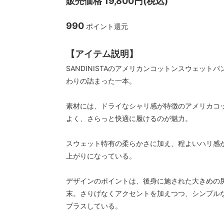
販売価格 19,800円(税込)
CAL O LINE/キャルオーライン
garege 
クス
990
ポイント還元
【アイテム説明】
SANDINISTAのアメリカンコットンスウェット
わりの詰まった一本。
素材には、ドライなシャリ感が特徴のアメリカコ
よく、さらっと快適に履けるのが魅力。
スウェット特有の柔らかさに加え、程よいハリ感
上がりになっている。
デザインのポイントは、後身に施された大きめの
末。さりげなくアクセントを加えつつ、シンプル
プラスしている。