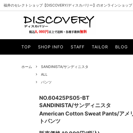
福井のセレクトショップ【DISCOVERY/ディスカバリー】のオンラインショップ
PADRONE/パドローネ
ALL
CURLY/カ
アウター
TOP
SHOP INFO
STAFF
TAILOR
BLOG
MANUAL ALPHABET/マニュアルアルファベ
ニット・スウェット
WHEELR
カットソー
ット
帽子
マフラー・
VAGUE WATCH CO./ヴァーグウォッチカン
ILL ONE
ホーム
SANDINISTA/サンディニスタ
サイフ・バッグ
小物・アク
パニー
ALL
WELLDER/ウェルダー
esperan
パンツ
Knuu/ヌー
byeA./バ
NO.60425PS05-BT
SUNCORE/サンコア
Gypsy&s
SANDINISTA/サンディニスタ
American Cotton Sweat Pan
unre:count/アンリカウント
OPULEN
トパンツ
Modem design/モデムデザイン
INN-STA