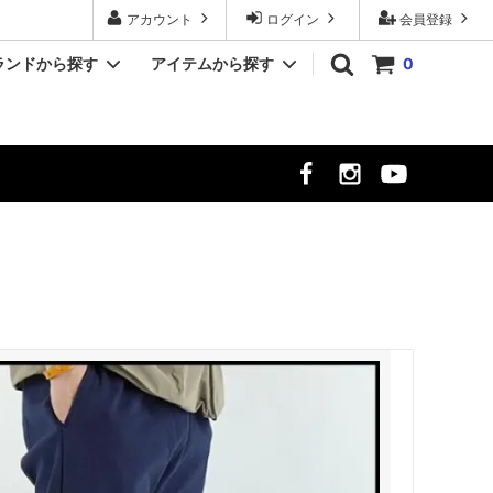
アカウント
ログイン
会員登録
ランドから探す
アイテムから探す
0
YASHIKI/ヤシキ
シャツ
クト
MR.OLIVE/ミスターオリーブ
シューズ
時計
meltum/メルタム
NULL TOKYO/ヌル トウキョウ
ekat/エカット
サーカス
LUCEBER/ルースバー
hayt/ハイト
Si/エスアイ