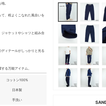
心地。
って、程よくこなれた風合いを
。
、ジャケットやシャツと組み合
のディテールがしっかりと光る
躍する万能アイテム。
コットン100%
日本製
手洗い
SAN