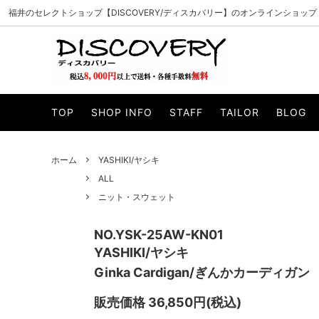
福井のセレクトショップ【DISCOVERY/ディスカバリー】のオンラインショップ
PADRONE/パドローネ
ALL
CURLY/カ
アウター
TOP
SHOP INFO
STAFF
TAILOR
BLOG
MANUAL ALPHABET/マニュアルアルファベ
ニット・スウェット
WHEELR
カットソー
ット
帽子
マフラー・
VAGUE WATCH CO./ヴァーグウォッチカン
ILL ONE
ホーム
YASHIKI/ヤシキ
サイフ・バッグ
小物・アク
パニー
ALL
WELLDER/ウェルダー
esperan
ニット・スウェット
Knuu/ヌー
byeA./バ
NO.YSK-25AW-KN01
SUNCORE/サンコア
Gypsy&s
YASHIKI/ヤシキ
Ginka Cardigan/ぎんかカーディガン
unre:count/アンリカウント
OPULEN
Modem design/モデムデザイン
INN-STA
販売価格 36,850円(税込)