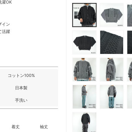
濯OK
ザイン
て活躍
コットン100%
日本製
手洗い
着丈
袖丈