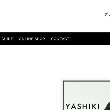
ブ
ーリー
SANDINISTA/サンディニスタ
ベスト
GUIDE
ONLINE SHOP
CONTACT
OBE/ウィールローブ
・Tシャツ
PERS PROJECTS/パースプロジェ
パンツ
ストール
ベルト
 EIGHTY/イルワンエイティ
KELEN/ケレン
セサリー
to/エスペラント
LIVE.R MEGURO/リバーメグロ
イエー
Wir Lineal/リネアル
ons/ジプシー＆サンズ
THEE OLD CIRCUS/ジオールド
CE/オーピュレンス
O/EIGHTH/オーエイス
NT/インスタント
PRODUCT LAB./プロダクトラボ