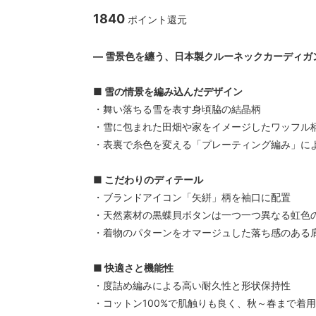
CAL O LINE/キャルオーライン
garege 
1840
ポイント還元
クス
― 雪景色を纏う、日本製クルーネックカーディガン
■ 雪の情景を編み込んだデザイン
・舞い落ちる雪を表す身頃脇の結晶柄
・雪に包まれた田畑や家をイメージしたワッフル
・表裏で糸色を変える「プレーティング編み」に
■ こだわりのディテール
・ブランドアイコン「矢絣」柄を袖口に配置
・天然素材の黒蝶貝ボタンは一つ一つ異なる虹色
・着物のパターンをオマージュした落ち感のある
■ 快適さと機能性
・度詰め編みによる高い耐久性と形状保持性
・コットン100%で肌触りも良く、秋～春まで着