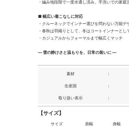
・編み地段階で一度水通し済み、手洗いでの家庭洗
■ 幅広い着こなしに対応
・クルーネックでインナー選びを問わない万能デ
・春秋は羽織りとして、冬はコートインナーとし
・カジュアルからフォーマルまで幅広くマッチ
― 雪の静けさと温もりを、日常の装いに ―
素材
：
生産国
：
取り扱い表示
：
【サイズ】
サイズ
肩幅
身幅