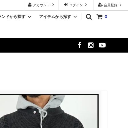
アカウント
ログイン
会員登録
ランドから探す
アイテムから探す
0
YASHIKI/ヤシキ
シャツ
クト
MR.OLIVE/ミスターオリーブ
シューズ
時計
meltum/メルタム
NULL TOKYO/ヌル トウキョウ
ekat/エカット
サーカス
LUCEBER/ルースバー
hayt/ハイト
Si/エスアイ