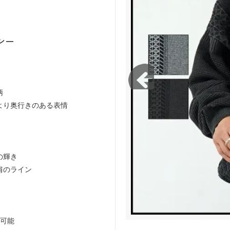
green works/ガレージグリーンワー
FLISTFIA/フリストフィア
 ―
柄
より奥行きのある表情
の輝き
肩のライン
用可能