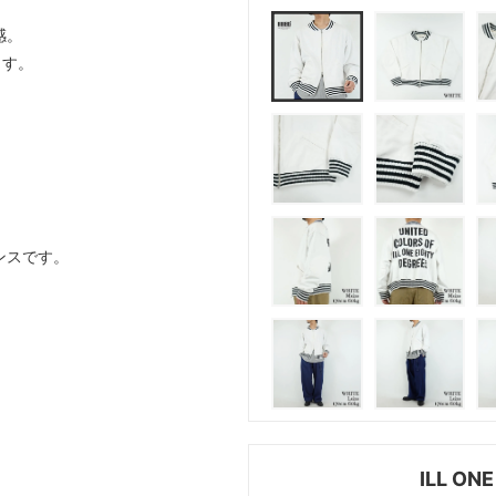
感。
ます。
ンスです。
ILL O