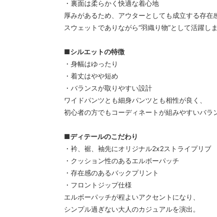
・裏面は柔らかく快適な着心地
厚みがあるため、アウターとしても成立する存在
スウェットでありながら“羽織り物”として活躍し
■シルエットの特徴
・身幅はゆったり
・着丈はやや短め
・バランスが取りやすい設計
ワイドパンツとも細身パンツとも相性が良く、
初心者の方でもコーディネートが組みやすいバラ
■ディテールのこだわり
・衿、裾、袖先にオリジナル2x2ストライプリブ
・クッション性のあるエルボーパッチ
・存在感のあるバックプリント
・フロントジップ仕様
エルボーパッチが程よいアクセントになり、
シンプル過ぎない大人のカジュアルを演出。