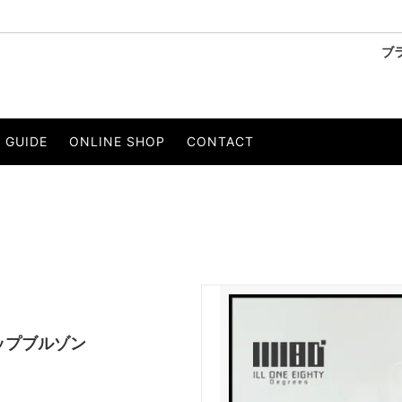
ブ
ーリー
SANDINISTA/サンディニスタ
ベスト
GUIDE
ONLINE SHOP
CONTACT
OBE/ウィールローブ
・Tシャツ
PERS PROJECTS/パースプロジェ
パンツ
ストール
ベルト
 EIGHTY/イルワンエイティ
KELEN/ケレン
セサリー
to/エスペラント
LIVE.R MEGURO/リバーメグロ
イエー
Wir Lineal/リネアル
ons/ジプシー＆サンズ
THEE OLD CIRCUS/ジオールド
ジップブルゾン
CE/オーピュレンス
O/EIGHTH/オーエイス
NT/インスタント
PRODUCT LAB./プロダクトラボ