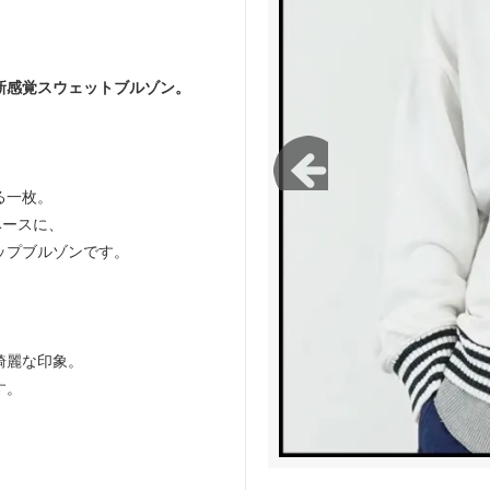
green works/ガレージグリーンワー
FLISTFIA/フリストフィア
新感覚スウェットブルゾン。
る一枚。
ベースに、
ップブルゾンです。
綺麗な印象。
す。