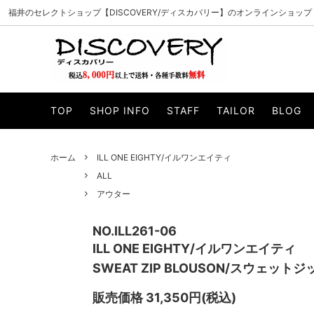
福井のセレクトショップ【DISCOVERY/ディスカバリー】のオンラインショップ
PADRONE/パドローネ
ALL
CURLY/カ
アウター
TOP
SHOP INFO
STAFF
TAILOR
BLOG
MANUAL ALPHABET/マニュアルアルファベ
ニット・スウェット
WHEELR
カットソー
ット
帽子
マフラー・
VAGUE WATCH CO./ヴァーグウォッチカン
ILL ONE
ホーム
ILL ONE EIGHTY/イルワンエイティ
サイフ・バッグ
小物・アク
パニー
ALL
WELLDER/ウェルダー
esperan
アウター
Knuu/ヌー
byeA./バ
NO.ILL261-06
SUNCORE/サンコア
Gypsy&s
ILL ONE EIGHTY/イルワンエイティ
SWEAT ZIP BLOUSON/スウェット
unre:count/アンリカウント
OPULEN
Modem design/モデムデザイン
INN-STA
販売価格 31,350円(税込)