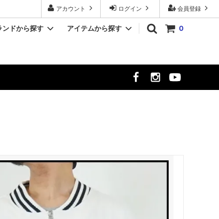
アカウント
ログイン
会員登録
ランドから探す
アイテムから探す
0
YASHIKI/ヤシキ
シャツ
クト
MR.OLIVE/ミスターオリーブ
シューズ
時計
meltum/メルタム
NULL TOKYO/ヌル トウキョウ
ekat/エカット
サーカス
LUCEBER/ルースバー
hayt/ハイト
Si/エスアイ