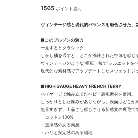
CAL O LINE/キャルオーライン
garege 
1565
ポイント還元
クス
ヴィンテージ感と現代的バランスを融合させた、
■このブルゾンの魅力
一見するとクラシック。
しかし袖を通すと、どこか洗練された空気を感じ
ヴィンテージのような“幅広・短丈”シルエットを
現代的な素材感でアップデートしたスウェットジ
■HIGH GAUGE HEAVY FRENCH TERRY
ハイゲージで編み立てたヘビー裏毛素材を使用。
しっかりとした厚みがありながら、表面はどこか
無骨すぎず、上品さも感じさせる新感覚の裏毛で
・コットン100%
・重厚感のある肉感
・ハリと安定感のある編地