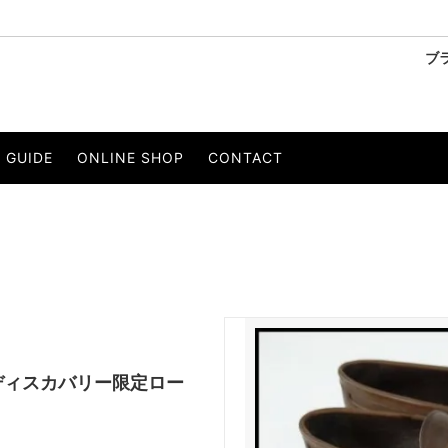
ブ
ーリー
SANDINISTA/サンディニスタ
ベスト
GUIDE
ONLINE SHOP
CONTACT
OBE/ウィールローブ
・Tシャツ
PERS PROJECTS/パースプロジェ
パンツ
ストール
ベルト
 EIGHTY/イルワンエイティ
KELEN/ケレン
セサリー
to/エスペラント
LIVE.R MEGURO/リバーメグロ
イエー
Wir Lineal/リネアル
ons/ジプシー＆サンズ
THEE OLD CIRCUS/ジオールド
ERS/ディスカバリー限定ロー
CE/オーピュレンス
O/EIGHTH/オーエイス
NT/インスタント
PRODUCT LAB./プロダクトラボ