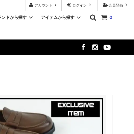
アカウント
ログイン
会員登録
ランドから探す
アイテムから探す
0
YASHIKI/ヤシキ
シャツ
クト
MR.OLIVE/ミスターオリーブ
シューズ
時計
meltum/メルタム
NULL TOKYO/ヌル トウキョウ
ekat/エカット
サーカス
LUCEBER/ルースバー
hayt/ハイト
Si/エスアイ