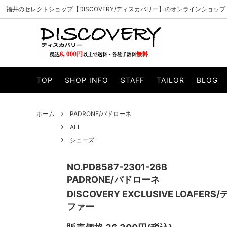
福井のセレクトショップ【DISCOVERY/ディスカバリー】のオンラインショップ
PADRONE/パドローネ
ALL
CURLY/カ
アウター
TOP
SHOP INFO
STAFF
TAILOR
BLOG
MANUAL ALPHABET/マニュアルアルファベ
ニット・スウェット
WHEELR
カットソー
ット
帽子
マフラー・
VAGUE WATCH CO./ヴァーグウォッチカン
ILL ONE
ホーム
PADRONE/パドローネ
サイフ・バッグ
小物・アク
パニー
ALL
WELLDER/ウェルダー
esperan
シューズ
Knuu/ヌー
byeA./バ
NO.PD8587-2301-26B
SUNCORE/サンコア
Gypsy&s
PADRONE/パドローネ
DISCOVERY EXCLUSIVE LOAF
unre:count/アンリカウント
OPULEN
ファー
Modem design/モデムデザイン
INN-STA