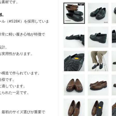
る素材です。
感。
ル（#528K）を採用していま
非常に軽い履き心地が特徴で
設計。
る実用性があります。
い構造で作られています。
仕様です。
に適しています。
えられた一足です。
、最初のサイズ選びが重要で