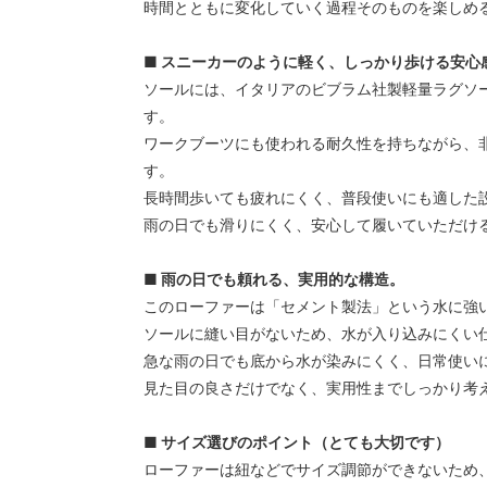
時間とともに変化していく過程そのものを楽しめ
■ スニーカーのように軽く、しっかり歩ける安心
ソールには、イタリアのビブラム社製軽量ラグソー
す。
ワークブーツにも使われる耐久性を持ちながら、
す。
長時間歩いても疲れにくく、普段使いにも適した
雨の日でも滑りにくく、安心して履いていただけ
■ 雨の日でも頼れる、実用的な構造。
このローファーは「セメント製法」という水に強
ソールに縫い目がないため、水が入り込みにくい
急な雨の日でも底から水が染みにくく、日常使い
見た目の良さだけでなく、実用性までしっかり考
■ サイズ選びのポイント（とても大切です）
ローファーは紐などでサイズ調節ができないため