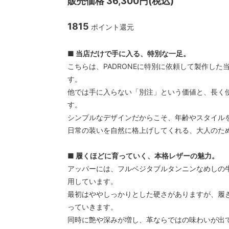
販売価格 36,300円(税込)
CAL O LINE/キャルオーライン
garege 
クス
1815
ポイント還元
■ 当店だけで手に入る、特別な一足。
こちらは、PADRONEに特別に依頼して製作した
す。
他では手に入らない「別注」という価値と、長く
す。
シンプルなデザインだからこそ、年齢やスタイル
日常の装いを自然に格上げしてくれる、大人のた
■ 履くほどに育っていく、本格レザーの魅力。
アッパーには、フルベジタブルタンニンなめしの
用しています。
最初はややしっかりとした硬さがありますが、履
っていきます。
同時に艶や深みが増し、革ならではの味わいが出