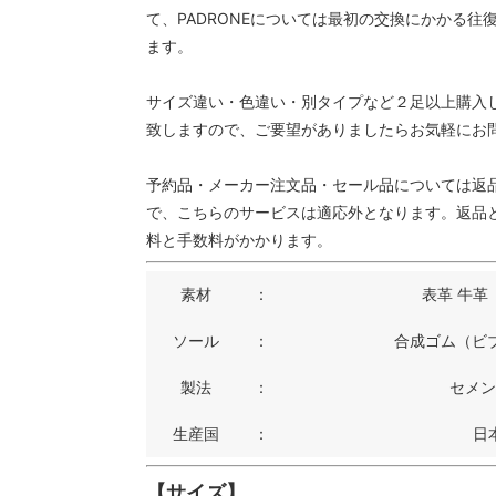
て、PADRONEについては最初の交換にかかる往
ます。
サイズ違い・色違い・別タイプなど２足以上購入
致しますので、ご要望がありましたらお気軽にお
予約品・メーカー注文品・セール品については返
で、こちらのサービスは適応外となります。返品
料と手数料がかかります。
素材
：
表革 牛革
ソール
：
合成ゴム（ビブ
製法
：
セメン
生産国
：
日
【サイズ】