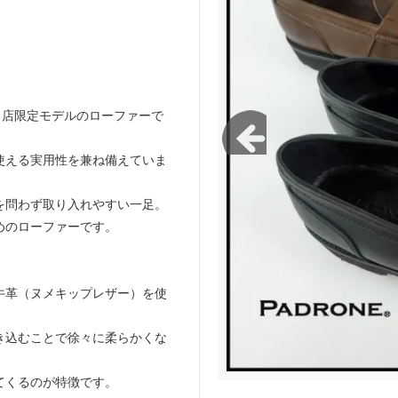
green works/ガレージグリーンワー
FLISTFIA/フリストフィア
当店限定モデルのローファーで
使える実用性を兼ね備えていま
を問わず取り入れやすい一足。
めのローファーです。
牛革（ヌメキップレザー）を使
き込むことで徐々に柔らかくな
てくるのが特徴です。