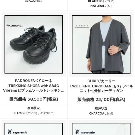
BLACK
FREE
BLACK
1(S) / 2(M)
NATURAL
2(M)
PADRONE/パドローネ
CURLY/カーリー
TREKKING SHOES with 884C
TWILL-KNIT CARDIGAN Q/S / ツイル
Vibram/ビブラムソールトレッキング
ニット七分袖カーディガン
シューズ
販売価格 38,500円(税込)
販売価格 23,100円(税込)
在庫状況
在庫状況
BLACK
40(25cm) / 41(26cm)
CHARCOAL
2(M)