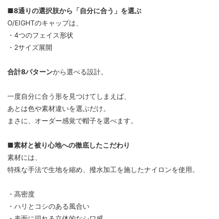
■8通りの選択肢から「自分に合う」を選ぶ
O/EIGHTのキャップは、
・4つのフェイス形状
・2サイズ展開
合計8パターン
から選べる設計。
一度自分に合う形を見つけてしまえば、
あとは色や素材違いを選ぶだけ。
まさに、オーダー感覚で帽子を選べます。
■素材と被り心地への徹底したこだわり
素材には、
特殊な手法で生地を縮め、撥水加工を施したナイロンを使用。
・高密度
・ハリとコシのある風合い
・表面に現れる立体的なシワ感