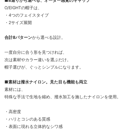
■8通りから選べる、オーダー感覚のキャップ
O/EIGHTの帽子は、
・4つのフェイスタイプ
・2サイズ展開
合計8パターン
から選べる設計。
一度自分に合う形を見つければ、
次は素材やカラー違いを選ぶだけ。
帽子選びが、ぐっとシンプルになります。
■素材は撥水ナイロン。見た目も機能も両立
素材には、
特殊な手法で生地を縮め、撥水加工を施したナイロンを使用。
・高密度
・ハリとコシのある質感
・表面に現れる立体的なシワ感